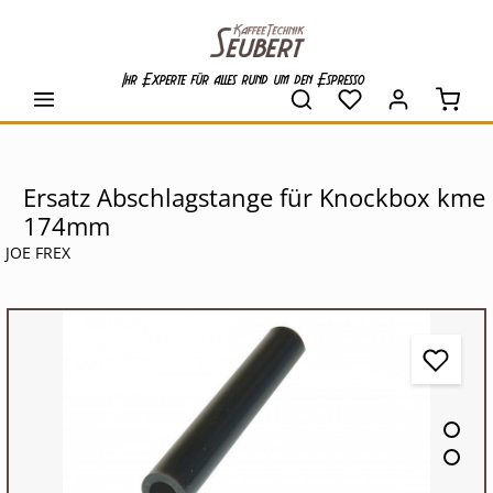
alt springen
Ihr Experte für alles rund um den Espresso
Waren
Ersatz Abschlagstange für Knockbox kme
174mm
JOE FREX
Bildergalerie überspringen