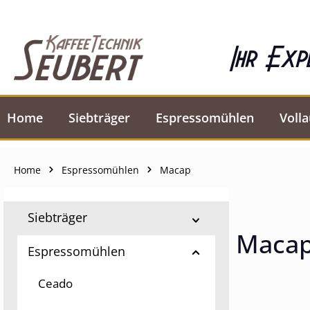
springen
Zur Hauptnavigation springen
Ihr Exp
Home
Siebträger
Espressomühlen
Voll
Home
Espressomühlen
Macap
Siebträger
Maca
Espressomühlen
Ceado