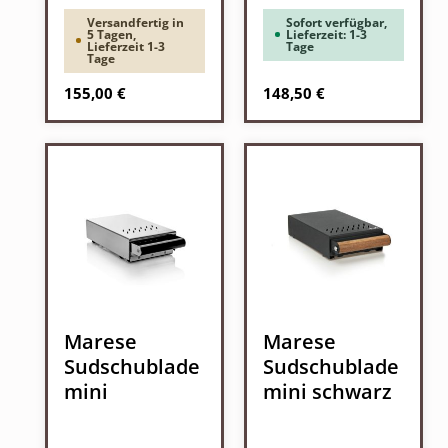
Versandfertig in
Sofort verfügbar,
5 Tagen,
Lieferzeit: 1-3
Lieferzeit 1-3
Tage
Tage
Regulärer Preis:
Regulärer Preis:
155,00 €
148,50 €
Marese
Marese
Sudschublade
Sudschublade
mini
mini schwarz