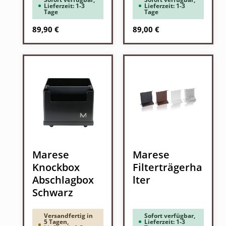
Lieferzeit: 1-3
Lieferzeit: 1-3
Tage
Tage
Regulärer Preis:
Regulärer Preis:
89,90 €
89,00 €
Marese
Marese
Knockbox
Filterträgerha
Abschlagbox
lter
Schwarz
Versandfertig in
Sofort verfügbar,
5 Tagen,
Lieferzeit: 1-3