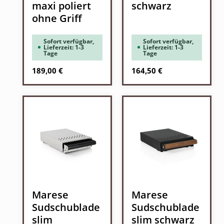
maxi poliert
schwarz
ohne Griff
Sofort verfügbar,
Sofort verfügbar,
Lieferzeit: 1-3
Lieferzeit: 1-3
Tage
Tage
Regulärer Preis:
Regulärer Preis:
189,00 €
164,50 €
Marese
Marese
Sudschublade
Sudschublade
slim
slim schwarz