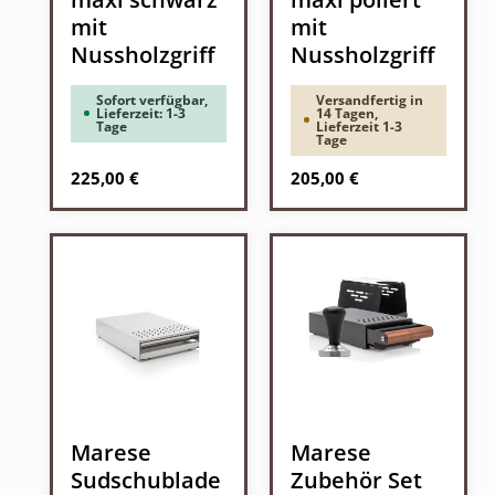
mit
mit
Nussholzgriff
Nussholzgriff
Sofort verfügbar,
Versandfertig in
Lieferzeit: 1-3
14 Tagen,
Tage
Lieferzeit 1-3
Tage
Regulärer Preis:
Regulärer Preis:
225,00 €
205,00 €
Marese
Marese
Sudschublade
Zubehör Set