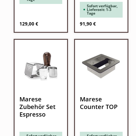
Sofort verfügbar,
Lieferzeit: 1-3
Tage
Regulärer Preis:
Regulärer Preis:
129,00 €
91,90 €
Marese
Marese
Zubehör Set
Counter TOP
Espresso
Sofort verfügbar,
Sofort verfügbar,