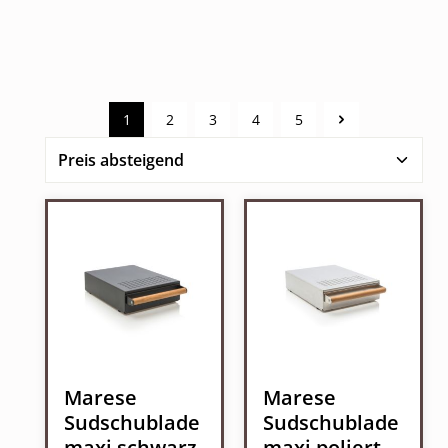
1
2
3
4
5
Seite
Seite
Seite
Seite
Seite
Marese
Marese
Sudschublade
Sudschublade
maxi schwarz
maxi poliert