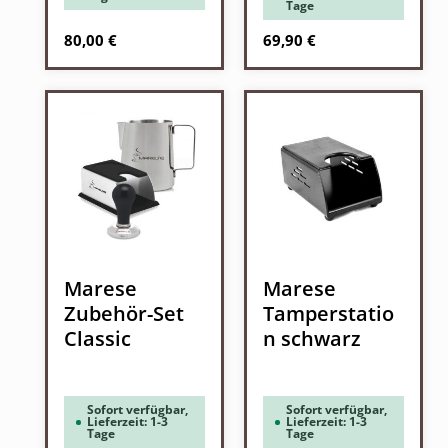
Tage
Regulärer Preis:
Regulärer Preis:
80,00 €
69,90 €
Marese
Marese
Zubehör-Set
Tamperstatio
Classic
n schwarz
Sofort verfügbar,
Sofort verfügbar,
Lieferzeit: 1-3
Lieferzeit: 1-3
Tage
Tage