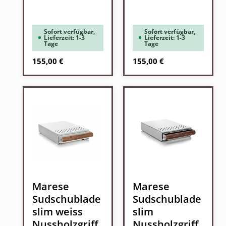
Sofort verfügbar,
Sofort verfügbar,
Lieferzeit: 1-3
Lieferzeit: 1-3
Tage
Tage
Regulärer Preis:
Regulärer Preis:
155,00 €
155,00 €
Marese
Marese
Sudschublade
Sudschublade
slim weiss
slim
Nussholzgriff
Nussholzgriff