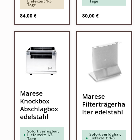
Lieferzeit 1-3
Tage
Tage
Regulärer Preis:
Regulärer Preis:
84,00 €
80,00 €
Marese
Marese
Knockbox
Filterträgerha
Abschlagbox
lter edelstahl
edelstahl
Sofort verfügbar,
Sofort verfügbar,
Lieferzeit: 1-3
Lieferzeit: 1-3
Tage