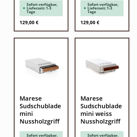
Sofort verfügbar,
Sofort verfügbar,
Lieferzeit: 1-3
Lieferzeit: 1-3
Tage
Tage
Regulärer Preis:
Regulärer Preis:
129,00 €
129,00 €
Marese
Marese
Sudschublade
Sudschublade
mini
mini weiss
Nussholzgriff
Nussholzgriff
Sofort verfügbar,
Sofort verfügbar,