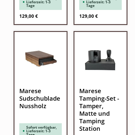
Lieferzeit: 1-3
Lieferzeit: 1-3
Tage
Tage
Regulärer Preis:
Regulärer Preis:
129,00 €
129,00 €
Marese
Marese
Sudschublade
Tamping-Set -
Nussholz
Tamper,
Matte und
Tamping
Station
Sofort verfügbar,
Lieferzeit: 1-3
Tage