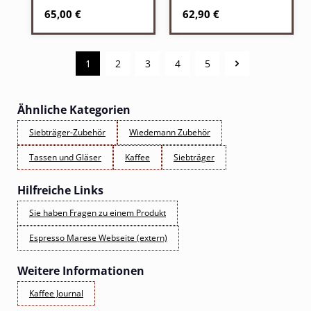
Regulärer Preis:
Regulärer Preis:
65,00 €
62,90 €
1
2
3
4
5
Seite
Seite
Seite
Seite
Seite
Ähnliche Kategorien
Siebträger-Zubehör
Wiedemann Zubehör
Tassen und Gläser
Kaffee
Siebträger
Hilfreiche Links
Sie haben Fragen zu einem Produkt
Espresso Marese Webseite (extern)
Weitere Informationen
Kaffee Journal