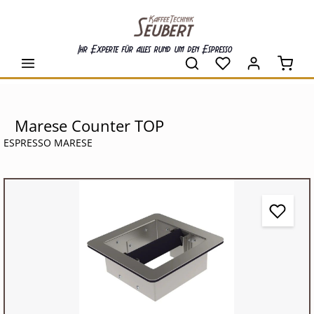
alt springen
Ihr Experte für alles rund um den Espresso
Waren
Marese Counter TOP
ESPRESSO MARESE
Bildergalerie überspringen