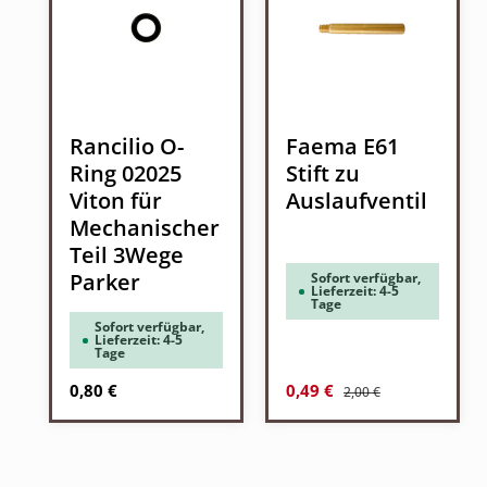
Rancilio O-
Faema E61
Ring 02025
Stift zu
Viton für
Auslaufventil
Mechanischer
Teil 3Wege
Parker
Sofort verfügbar,
Lieferzeit: 4-5
Tage
Sofort verfügbar,
Lieferzeit: 4-5
Tage
Regulärer Preis:
Regulärer Preis:
Verkaufspreis:
0,80 €
0,49 €
2,00 €