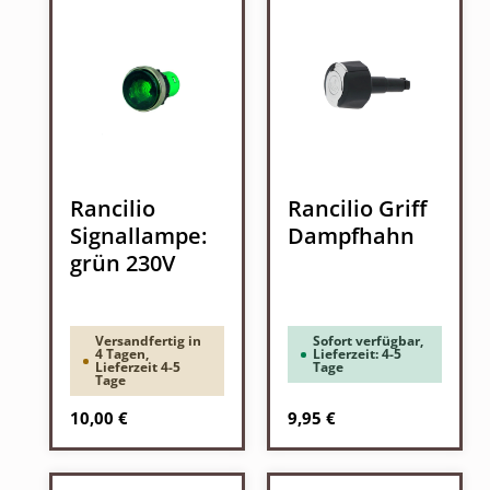
Rancilio
Rancilio Griff
Signallampe:
Dampfhahn
grün 230V
Versandfertig in
Sofort verfügbar,
4 Tagen,
Lieferzeit: 4-5
Lieferzeit 4-5
Tage
Tage
Regulärer Preis:
Regulärer Preis:
10,00 €
9,95 €