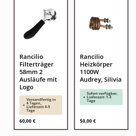
Rancilio
Rancilio
Filterträger
Heizkörper
58mm 2
1100W
Ausläufe mit
Audrey, Silivia
Logo
Sofort verfügbar,
Lieferzeit: 1-3
Versandfertig in
Tage
4 Tagen,
Lieferzeit 4-5
Tage
Regulärer Preis:
Regulärer Preis:
60,00 €
50,00 €