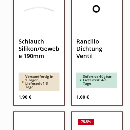
Schlauch
Rancilio
Silikon/Geweb
Dichtung
e 190mm
Ventil
Versandfertig in
Sofort verfügbar,
5 Tagen,
Lieferzeit: 4-5
Lieferzeit 1-3
Tage
Tage
Regulärer Preis:
Regulärer Preis:
1,90 €
1,00 €
75.5
%