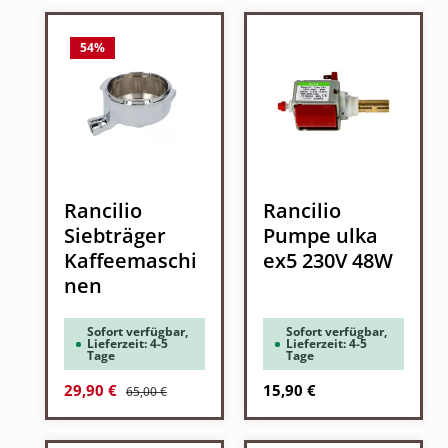
54
%
Rancilio
Rancilio
Siebträger
Pumpe ulka
Kaffeemaschi
ex5 230V 48W
nen
Sofort verfügbar,
Sofort verfügbar,
Lieferzeit: 4-5
Lieferzeit: 4-5
Tage
Tage
Regulärer Preis:
Verkaufspreis:
Regulärer Preis:
29,90 €
15,90 €
65,00 €