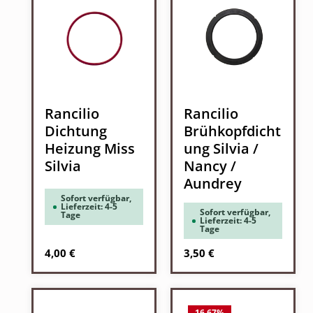
Rancilio
Rancilio
Dichtung
Brühkopfdicht
Heizung Miss
ung Silvia /
Silvia
Nancy /
Aundrey
Sofort verfügbar,
Lieferzeit: 4-5
Sofort verfügbar,
Tage
Lieferzeit: 4-5
Tage
Regulärer Preis:
Regulärer Preis:
4,00 €
3,50 €
16.67
%