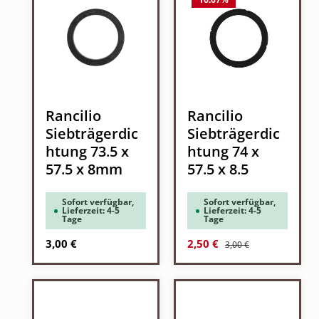
Rancilio
Rancilio
Siebträgerdic
Siebträgerdic
htung 73.5 x
htung 74 x
57.5 x 8mm
57.5 x 8.5
Sofort verfügbar,
Sofort verfügbar,
Lieferzeit: 4-5
Lieferzeit: 4-5
Tage
Tage
Regulärer Preis:
Regulärer Preis:
Verkaufspreis:
3,00 €
2,50 €
3,00 €