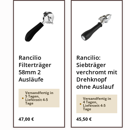
Rancilio
Rancilio:
Filterträger
Siebträger
58mm 2
verchromt mit
Ausläufe
Drehknopf
ohne Auslauf
Versandfertig in
5 Tagen,
Versandfertig in
Lieferzeit 4-5
4 Tagen,
Tage
Lieferzeit 4-5
Tage
Regulärer Preis:
Regulärer Preis:
47,00 €
45,50 €