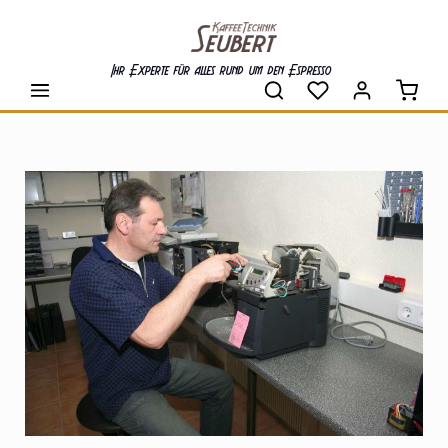
alt springen
Ihr Experte für alles rund um den Espresso
Waren