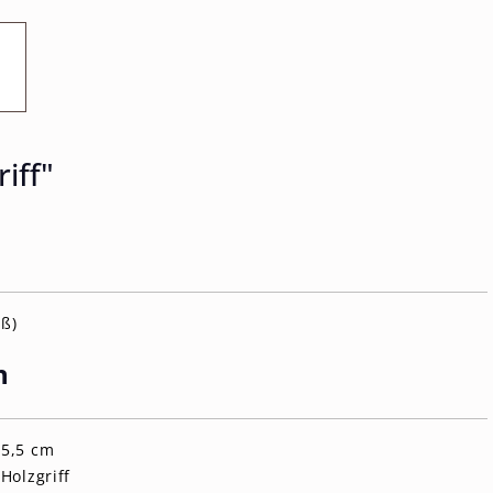
iff"
iß)
n
 5,5 cm
Holzgriff