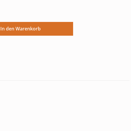
ünschten Wert ein oder benutze die Sch
In den Warenkorb