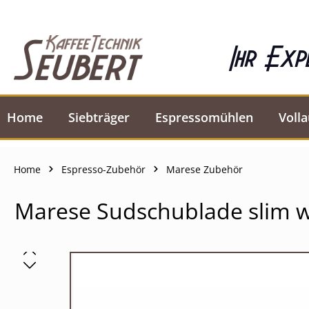
springen
Zur Hauptnavigation springen
Ihr Exp
Home
Siebträger
Espressomühlen
Voll
Home
Espresso-Zubehör
Marese Zubehör
Marese Sudschublade slim we
Bildergalerie überspringen