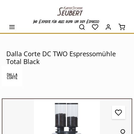
alt springen
Ihr Experte für alles rund um den Espresso
Waren
Dalla Corte DC TWO Espressomühle
Total Black
Bildergalerie überspringen