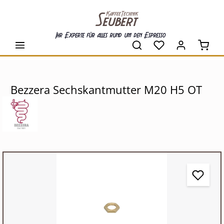
alt springen
Ihr Experte für alles rund um den Espresso
Waren
Bezzera Sechskantmutter M20 H5 OT
Bildergalerie überspringen