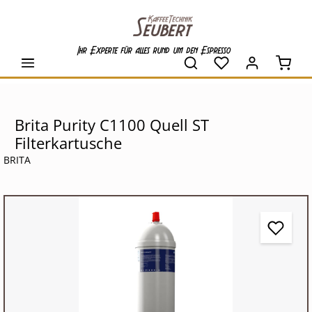
alt springen
Ihr Experte für alles rund um den Espresso
Waren
Brita Purity C1100 Quell ST
Filterkartusche
BRITA
Bildergalerie überspringen