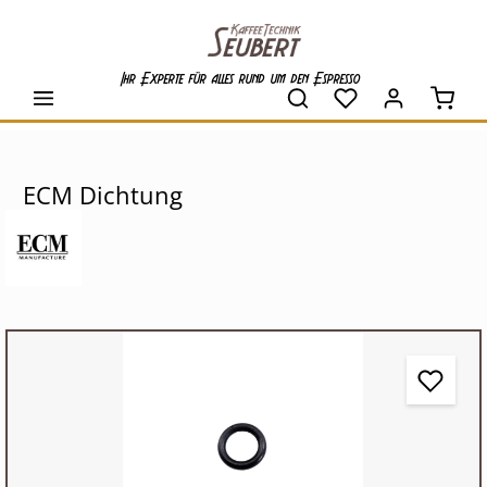
alt springen
Ihr Experte für alles rund um den Espresso
Waren
ECM Dichtung
Bildergalerie überspringen