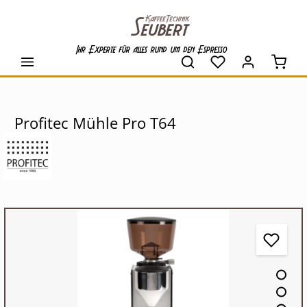
alt springen
Ihr Experte für alles rund um den Espresso
Waren
Profitec Mühle Pro T64
Bildergalerie überspringen