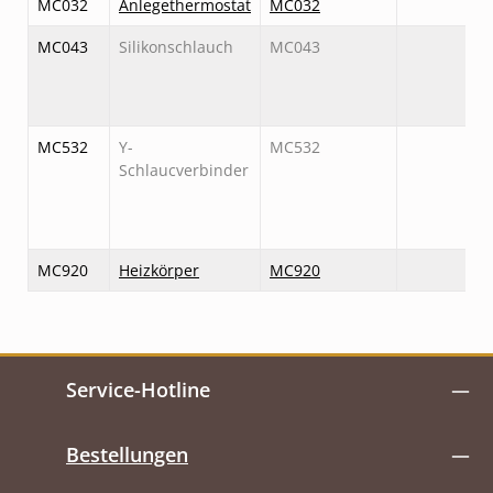
MC032
Anlegethermostat
MC032
MC043
Silikonschlauch
MC043
MC532
Y-
MC532
Schlaucverbinder
MC920
Heizkörper
MC920
Service-Hotline
Bestellungen