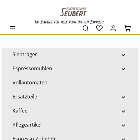
alt springen
Ihr Experte für alles rund um den Espresso
Waren
Siebträger
Espressomühlen
Vollautomaten
Ersatzteile
Kaffee
Pflegeartikel
Espresso-Zubehör