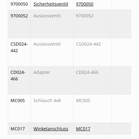
9700050
Sicherheitsventil
9700050
9700052
Auslassventil
9700052
CSD024-
Auslassventil
CSD024-442
442
CD024-
Adapter
CD024-466
466
MC005
Schlauch 4x8
MC005
MC017
Winkelanschluss
MC017