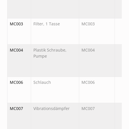
MC003
Filter, 1 Tasse
MC003
MC004
Plastik Schraube,
MC004
Pumpe
MC006
Schlauch
MC006
MC007
Vibrationsdämpfer
MC007