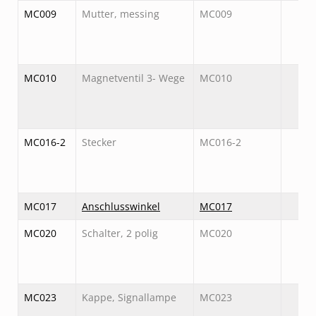
MC009
Mutter, messing
MC009
MC010
Magnetventil 3- Wege
MC010
MC016-2
Stecker
MC016-2
MC017
Anschlusswinkel
MC017
MC020
Schalter, 2 polig
MC020
MC023
Kappe, Signallampe
MC023