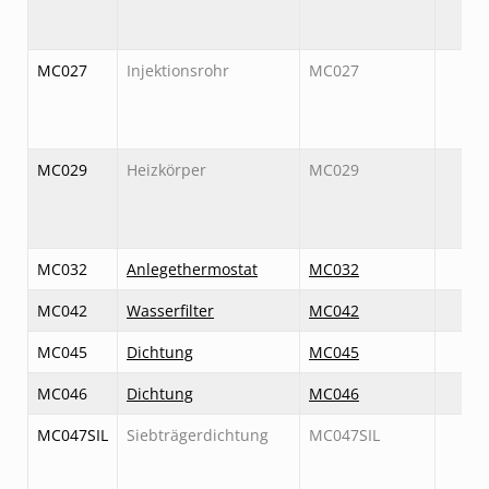
MC027
Injektionsrohr
MC027
MC029
Heizkörper
MC029
MC032
Anlegethermostat
MC032
MC042
Wasserfilter
MC042
MC045
Dichtung
MC045
MC046
Dichtung
MC046
MC047SIL
Siebträgerdichtung
MC047SIL