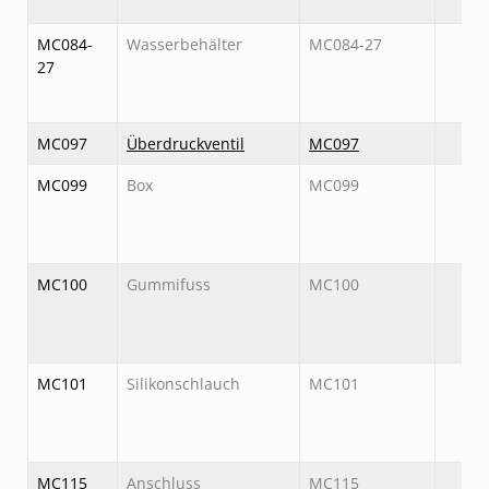
MC084-
Wasserbehälter
MC084-27
27
MC097
Überdruckventil
MC097
MC099
Box
MC099
MC100
Gummifuss
MC100
MC101
Silikonschlauch
MC101
MC115
Anschluss
MC115