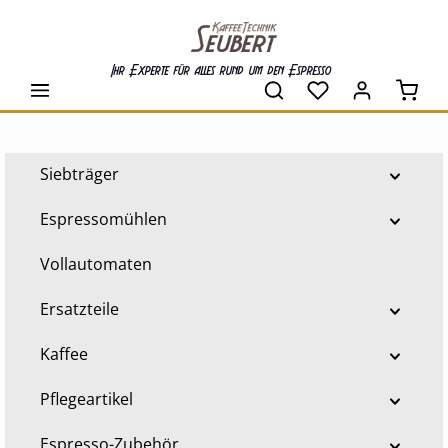
alt springen
Ihr Experte für alles rund um den Espresso
Waren
Siebträger
Espressomühlen
Vollautomaten
Ersatzteile
Kaffee
Pflegeartikel
Espresso-Zubehör