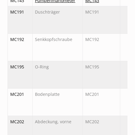
MC143
Pumpenmanometer
MC143
MC191
Duschträger
MC191
MC192
Senkkopfschraube
MC192
MC195
O-Ring
MC195
MC201
Bodenplatte
MC201
MC202
Abdeckung, vorne
MC202