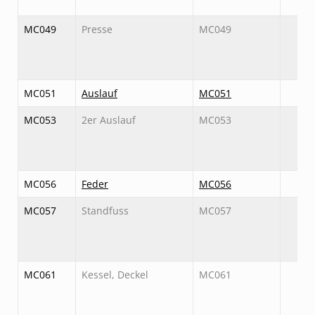
MC049
Presse
MC049
MC051
Auslauf
MC051
MC053
2er Auslauf
MC053
MC056
Feder
MC056
MC057
Standfuss
MC057
MC061
Kessel, Deckel
MC061