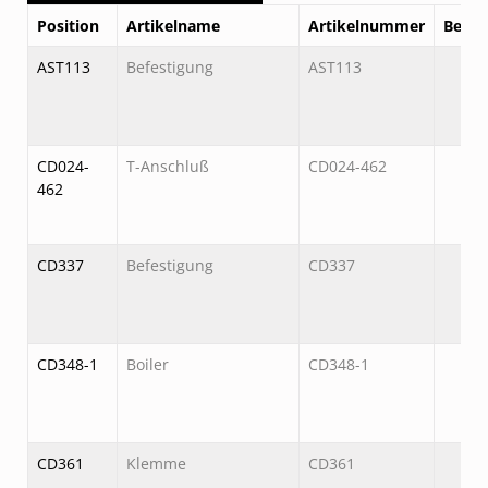
Position
Artikelname
Artikelnummer
Beste
AST113
Befestigung
AST113
CD024-
T-Anschluß
CD024-462
462
CD337
Befestigung
CD337
CD348-1
Boiler
CD348-1
CD361
Klemme
CD361