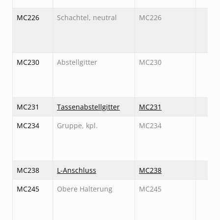
MC226
Schachtel, neutral
MC226
MC230
Abstellgitter
MC230
MC231
Tassenabstellgitter
MC231
MC234
Gruppe, kpl.
MC234
MC238
L-Anschluss
MC238
MC245
Obere Halterung
MC245