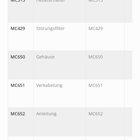
MC429
Störungsfilter
MC429
MC650
Gehäuse
MC650
MC651
Verkabelung
MC651
MC652
Anleitung
MC652