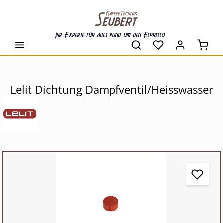
alt springen
Ihr Experte für alles rund um den Espresso
Waren
Lelit Dichtung Dampfventil/Heisswasser
Bildergalerie überspringen