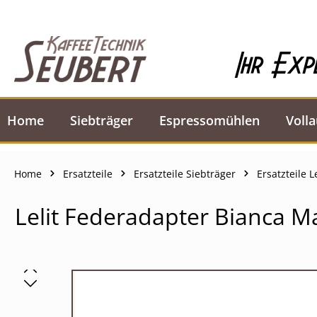
springen
Zur Hauptnavigation springen
Ihr Exp
Home
Siebträger
Espressomühlen
Voll
Home
Ersatzteile
Ersatzteile Siebträger
Ersatzteile Le
Lelit Federadapter Bianca M
Bildergalerie überspringen