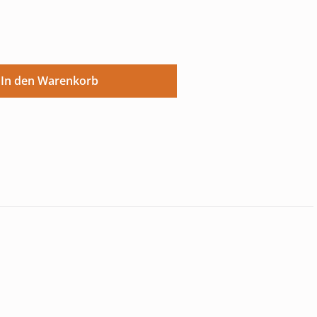
ünschten Wert ein oder benutze die Sch
In den Warenkorb