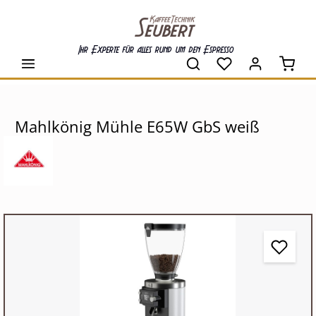
alt springen
Ihr Experte für alles rund um den Espresso
Waren
Mahlkönig Mühle E65W GbS weiß
Bildergalerie überspringen