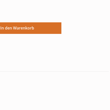
ünschten Wert ein oder benutze die Sch
In den Warenkorb