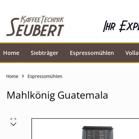
springen
Zur Hauptnavigation springen
Ihr Exp
Home
Siebträger
Espressomühlen
Voll
Home
Espressomühlen
Mahlkönig Guatemala
Bildergalerie überspringen