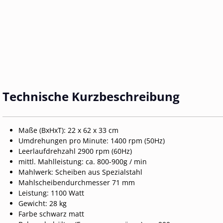
Technische Kurzbeschreibung
Maße (BxHxT):
22 x 62 x 33 cm
Umdrehungen pro Minute:
1400 rpm (50Hz)
Leerlaufdrehzahl
2900 rpm (60Hz)
mittl. Mahlleistung:
ca. 800-900g / min
Mahlwerk:
Scheiben aus Spezialstahl
Mahlscheibendurchmesser
71 mm
Leistung:
1100 Watt
Gewicht:
28 kg
Farbe
schwarz matt