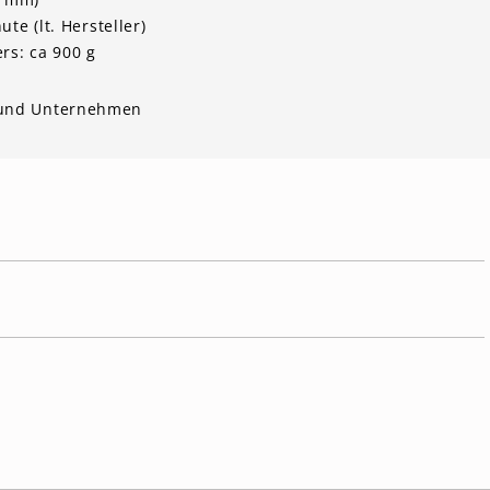
te (lt. Hersteller)
s: ca 900 g
s und Unternehmen