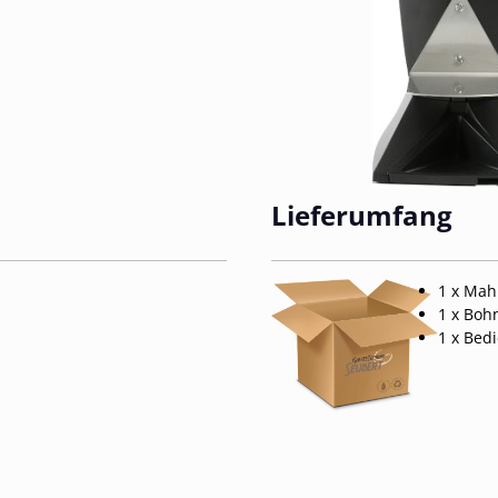
Lieferumfang
1 x Mah
1 x Boh
1 x Bed