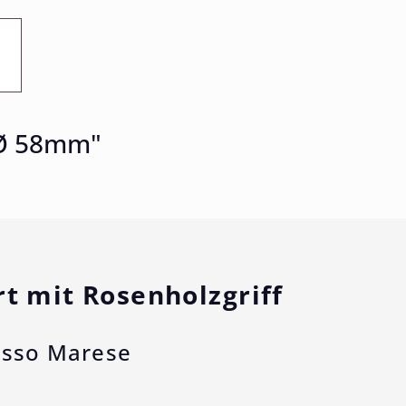
 Ø 58mm"
 mit Rosenholzgriff
esso Marese