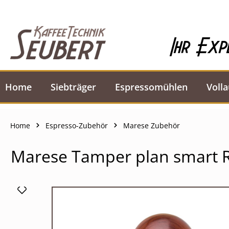
springen
Zur Hauptnavigation springen
Ihr Exp
Home
Siebträger
Espressomühlen
Voll
Home
Espresso-Zubehör
Marese Zubehör
Marese Tamper plan smart 
Bildergalerie überspringen