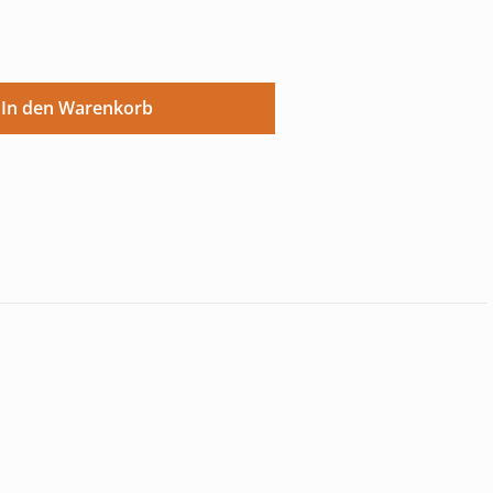
ünschten Wert ein oder benutze die Sch
In den Warenkorb