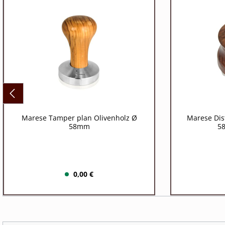
Marese Tamper plan Olivenholz Ø
Marese Dis
58mm
5
0,00 €