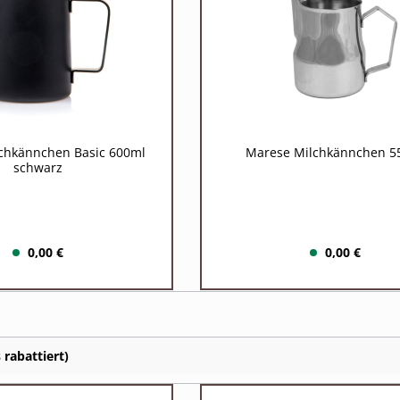
chkännchen Basic 600ml
Marese Milchkännchen 5
schwarz
0,00 €
0,00 €
 rabattiert)