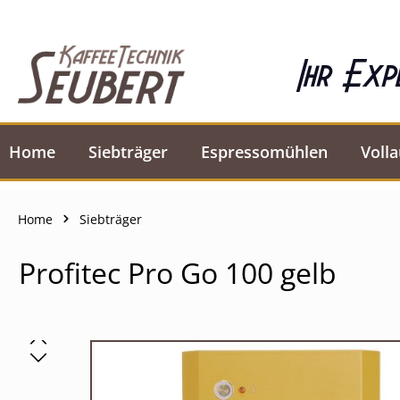
springen
Zur Hauptnavigation springen
Ihr Exp
Home
Siebträger
Espressomühlen
Voll
Home
Siebträger
Profitec Pro Go 100 gelb
Bildergalerie überspringen