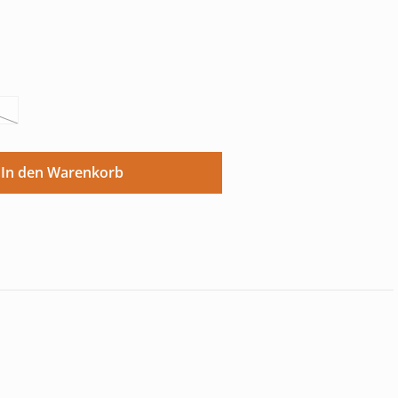
ese Option ist zurzeit nicht verfügbar.)
ünschten Wert ein oder benutze die Sch
In den Warenkorb