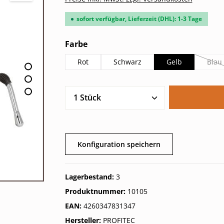
sofort verfügbar, Lieferzeit (DHL): 1-3 Tage
auswählen
Farbe
Rot
Schwarz
Gelb
Blau
(Di
Produkt Anzahl: Gib den gew
Konfiguration speichern
Lagerbestand:
3
Produktnummer:
10105
EAN:
4260347831347
Hersteller:
PROFITEC