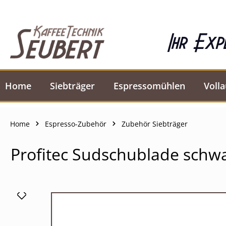
springen
Zur Hauptnavigation springen
Ihr Exp
Home
Siebträger
Espressomühlen
Voll
Home
Espresso-Zubehör
Zubehör Siebträger
Profitec Sudschublade schwa
Bildergalerie überspringen