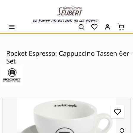
alt springen
Ihr Experte für alles rund um den Espresso
Waren
Rocket Espresso: Cappuccino Tassen 6er-
Set
Bildergalerie überspringen