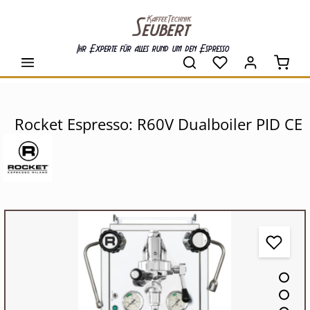
alt springen
Ihr Experte für alles rund um den Espresso
Waren
Rocket Espresso: R60V Dualboiler PID CE
Bildergalerie überspringen