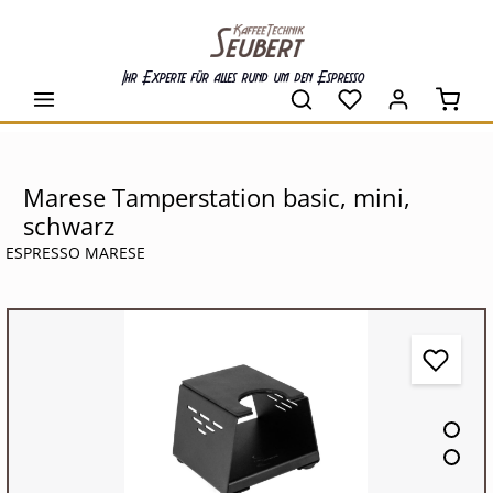
alt springen
Ihr Experte für alles rund um den Espresso
Waren
Marese Tamperstation basic, mini,
schwarz
ESPRESSO MARESE
Bildergalerie überspringen