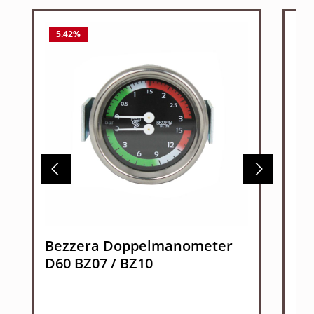
5.42
%
1
Bezzera Doppelmanometer
Be
D60 BZ07 / BZ10
BZ