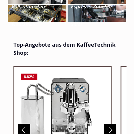
Vollautomaten
Espresso-Zubehör
Ersatzteile
Sales
Produktgalerie überspringen
Top-Angebote aus dem KaffeeTechnik
Shop:
8.82
%