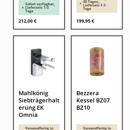
40 Tagen,
Sofort verfügbar,
Lieferzeit 1-3
Lieferzeit: 1-3
Tage
Tage
Regulärer Preis:
Regulärer Preis:
212,00 €
199,95 €
Mahlkönig
Bezzera
Siebträgerhalt
Kessel BZ07
erung EK
BZ10
Omnia
Versandfertig in
Versandfertig in