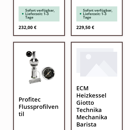
Sofort verfügbar,
Sofort verfügbar,
Lieferzeit: 1-3
Lieferzeit: 1-3
Tage
Tage
Regulärer Preis:
Regulärer Preis:
232,00 €
229,50 €
ECM
Heizkessel
Profitec
Giotto
Flussprofilven
Technika
til
Mechanika
Barista