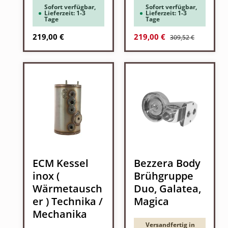
Sofort verfügbar,
Sofort verfügbar,
Lieferzeit: 1-3
Lieferzeit: 1-3
Tage
Tage
Regulärer Preis:
Regulärer Preis:
Verkaufspreis:
219,00 €
219,00 €
309,52 €
ECM Kessel
Bezzera Body
inox (
Brühgruppe
Wärmetausch
Duo, Galatea,
er ) Technika /
Magica
Mechanika
Versandfertig in