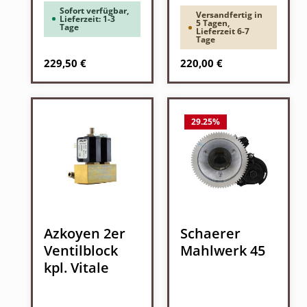
Sofort verfügbar,
Versandfertig in
Lieferzeit: 1-3
5 Tagen,
Tage
Lieferzeit 6-7
Tage
Regulärer Preis:
Regulärer Preis:
229,50 €
220,00 €
29.25
%
Azkoyen 2er
Schaerer
Ventilblock
Mahlwerk 45
kpl. Vitale