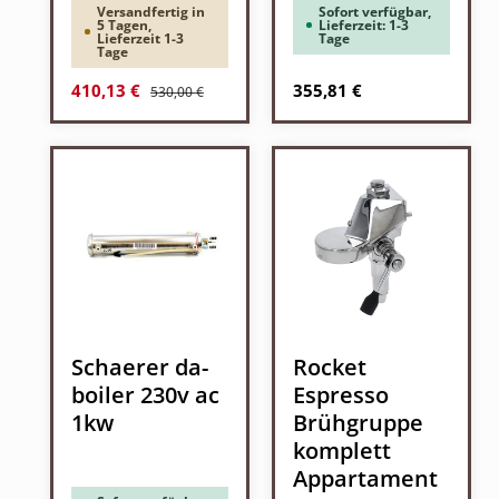
Versandfertig in
Sofort verfügbar,
5 Tagen,
Lieferzeit: 1-3
Lieferzeit 1-3
Tage
Tage
Regulärer Preis:
Verkaufspreis:
Regulärer Preis:
410,13 €
355,81 €
530,00 €
Schaerer da-
Rocket
boiler 230v ac
Espresso
1kw
Brühgruppe
komplett
Appartament