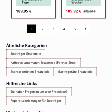
Tage
Wochen
Regulärer Preis:
Regulärer Preis:
Verkaufspreis:
189,95 €
189,92 €
272,00 €
1
2
3
4
5
Seite
Seite
Seite
Seite
Seite
Ähnliche Kategorien
Siebträger-Ersatzteile
Kaffeevollautomaten-Ersatzteile (Partner-Shop)
Espressomühlen-Ersatzteile
Gastrogeräte-Ersatzteile
Hilfreiche Links
Sie haben Fragen zu unseren Produkten?
Reparaturanleitungen für Siebträger