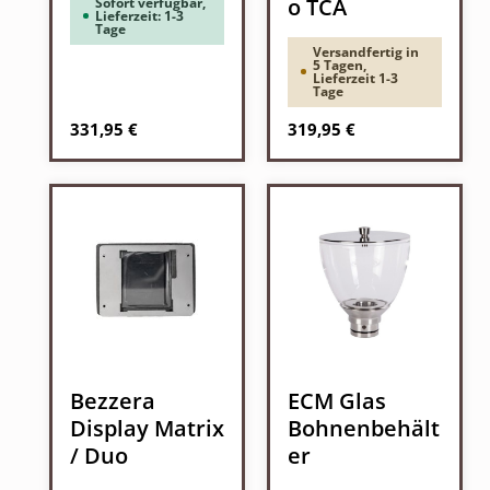
o TCA
Sofort verfügbar,
Lieferzeit: 1-3
Tage
Versandfertig in
5 Tagen,
Lieferzeit 1-3
Tage
Regulärer Preis:
Regulärer Preis:
331,95 €
319,95 €
Bezzera
ECM Glas
Display Matrix
Bohnenbehält
/ Duo
er