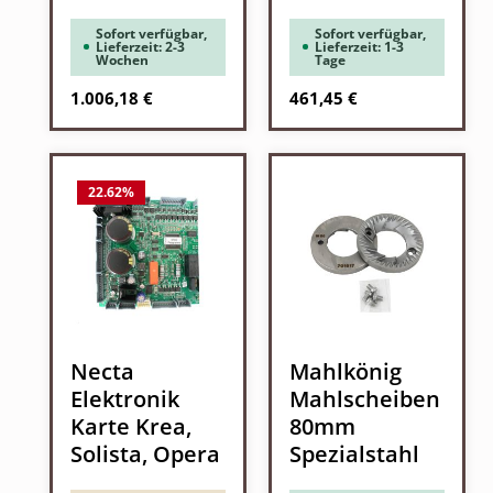
Sofort verfügbar,
Sofort verfügbar,
Lieferzeit: 2-3
Lieferzeit: 1-3
Wochen
Tage
Regulärer Preis:
Regulärer Preis:
1.006,18 €
461,45 €
22.62
%
Necta
Mahlkönig
Elektronik
Mahlscheiben
Karte Krea,
80mm
Solista, Opera
Spezialstahl