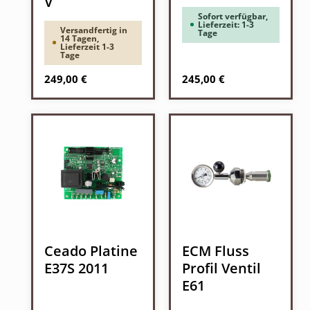
V
Sofort verfügbar,
Lieferzeit: 1-3
Versandfertig in
Tage
14 Tagen,
Lieferzeit 1-3
Tage
Regulärer Preis:
Regulärer Preis:
249,00 €
245,00 €
Ceado Platine
ECM Fluss
E37S 2011
Profil Ventil
E61