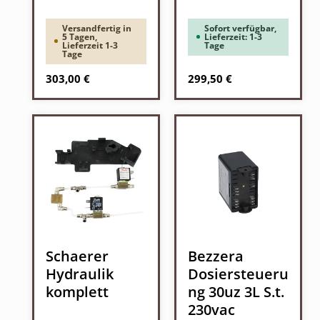
Versandfertig in
Sofort verfügbar,
5 Tagen,
Lieferzeit: 1-3
Lieferzeit 1-3
Tage
Tage
Regulärer Preis:
Regulärer Preis:
303,00 €
299,50 €
Schaerer
Bezzera
Hydraulik
Dosiersteueru
komplett
ng 30uz 3L S.t.
230vac