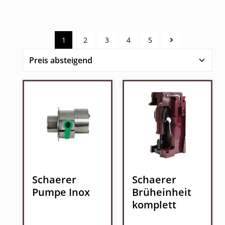
1
2
3
4
5
Seite
Seite
Seite
Seite
Seite
Schaerer
Schaerer
Pumpe Inox
Brüheinheit
komplett