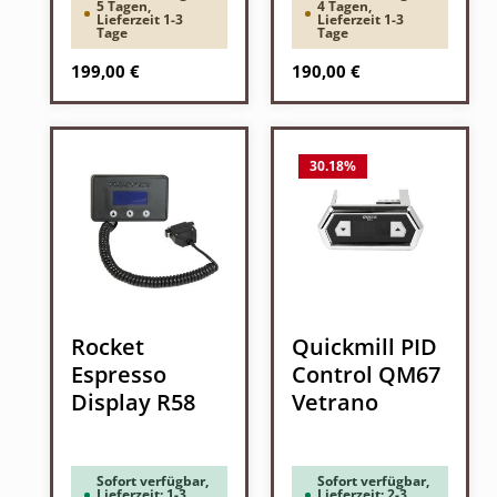
5 Tagen,
4 Tagen,
Lieferzeit 1-3
Lieferzeit 1-3
Tage
Tage
Regulärer Preis:
Regulärer Preis:
199,00 €
190,00 €
30.18
%
Rocket
Quickmill PID
Espresso
Control QM67
Display R58
Vetrano
Sofort verfügbar,
Sofort verfügbar,
Lieferzeit: 1-3
Lieferzeit: 2-3