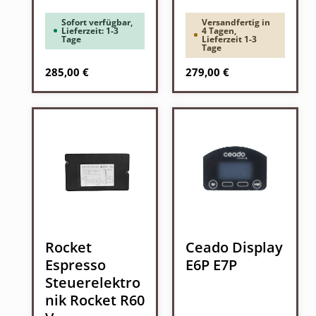
Sofort verfügbar,
Versandfertig in
Lieferzeit: 1-3
4 Tagen,
Tage
Lieferzeit 1-3
Tage
Regulärer Preis:
Regulärer Preis:
285,00 €
279,00 €
Rocket
Ceado Display
Espresso
E6P E7P
Steuerelektro
nik Rocket R60