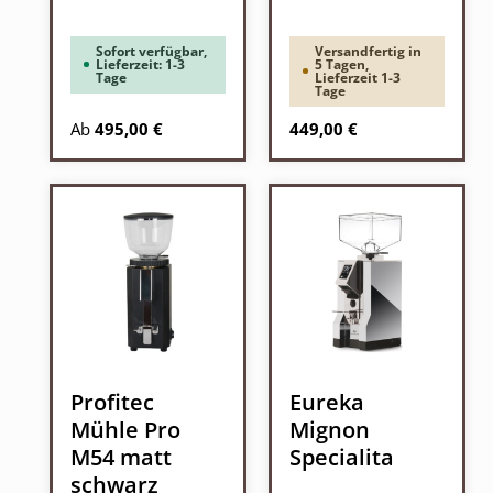
Sofort verfügbar,
Versandfertig in
Lieferzeit: 1-3
5 Tagen,
Tage
Lieferzeit 1-3
Tage
Regulärer Preis:
Regulärer Preis:
Ab
495,00 €
449,00 €
Profitec
Eureka
Mühle Pro
Mignon
M54 matt
Specialita
schwarz