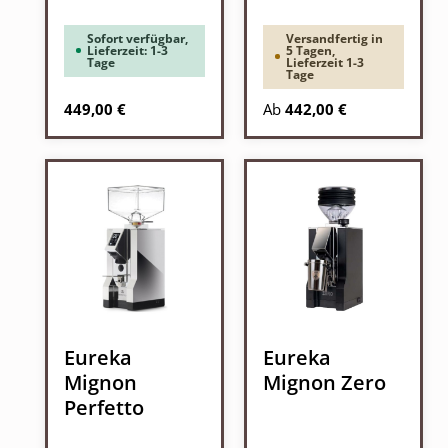
Sofort verfügbar,
Versandfertig in
Lieferzeit: 1-3
5 Tagen,
Tage
Lieferzeit 1-3
Tage
Regulärer Preis:
Regulärer Preis:
449,00 €
Ab
442,00 €
Eureka
Eureka
Mignon
Mignon Zero
Perfetto