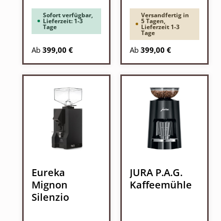
Sofort verfügbar,
Versandfertig in
Lieferzeit: 1-3
5 Tagen,
Tage
Lieferzeit 1-3
Tage
Regulärer Preis:
Regulärer Preis:
Ab
399,00 €
Ab
399,00 €
Eureka
JURA P.A.G.
Mignon
Kaffeemühle
Silenzio