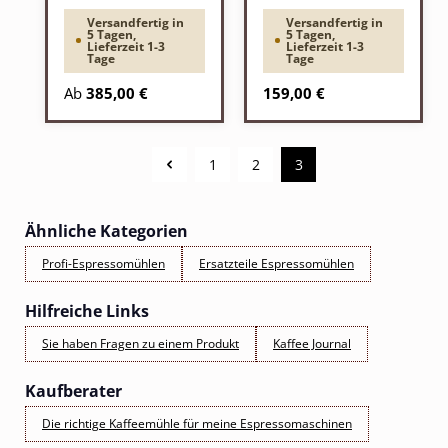
Versandfertig in
Versandfertig in
5 Tagen,
5 Tagen,
Lieferzeit 1-3
Lieferzeit 1-3
Tage
Tage
Regulärer Preis:
Regulärer Preis:
Ab
385,00 €
159,00 €
1
2
3
Seite
Seite
Seite
Ähnliche Kategorien
Profi-Espressomühlen
Ersatzteile Espressomühlen
Hilfreiche Links
Sie haben Fragen zu einem Produkt
Kaffee Journal
Kaufberater
Die richtige Kaffeemühle für meine Espressomaschinen