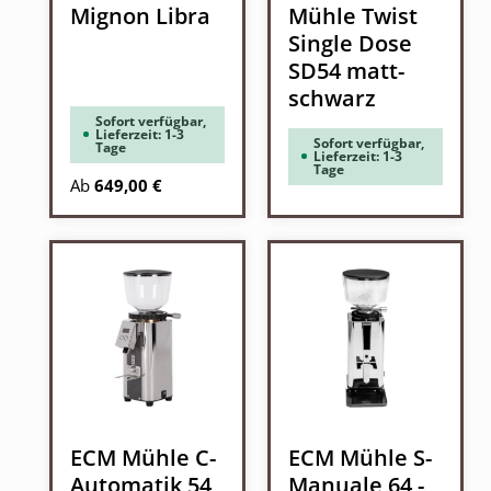
Mignon Libra
Mühle Twist
Single Dose
SD54 matt-
schwarz
Sofort verfügbar,
Lieferzeit: 1-3
Sofort verfügbar,
Tage
Lieferzeit: 1-3
Tage
Regulärer Preis:
Ab
649,00 €
ECM Mühle C-
ECM Mühle S-
Automatik 54
Manuale 64 -