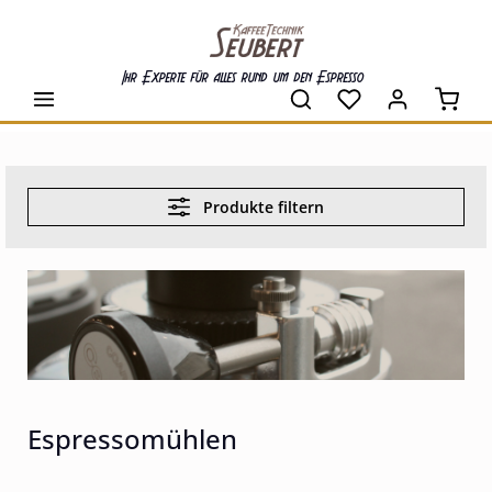
alt springen
Ihr Experte für alles rund um den Espresso
Waren
Produkte filtern
Espressomühlen