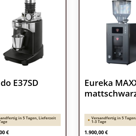
do E37SD
Eureka MAX
mattschwar
andfertig in 5 Tagen, Lieferzeit
Versandfertig in 5 Tagen,
Tage
1-3 Tage
rer Preis:
Regulärer Preis:
00 €
1.900,00 €