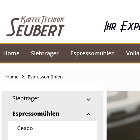
springen
Zur Hauptnavigation springen
Ihr Exp
Home
Siebträger
Espressomühlen
Voll
Home
Espressomühlen
Siebträger
Espressomühlen
Ceado