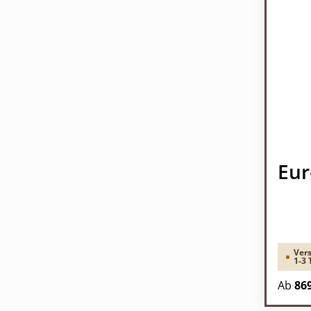
Eur
Vers
1-3 
Regulä
Ab
869