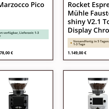
Marzocco Pico
Rocket Espr
Mühle Faust
shiny V2.1 
Display Chr
rt verfügbar, Lieferzeit: 1-3
e
Versandfertig in 5 Tagen,
1-3 Tage
rer Preis:
Regulärer Preis:
78,00 €
1.149,00 €
Produkt Anzah