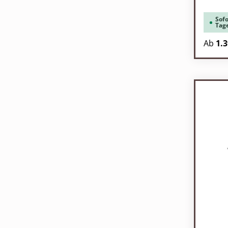
Sofo
Tag
Regulä
Ab
1.3