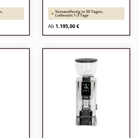
n,
Versandfertig in 30 Tagen,
Lieferzeit 1-3 Tage
Regulärer Preis:
Ab
1.195,00 €