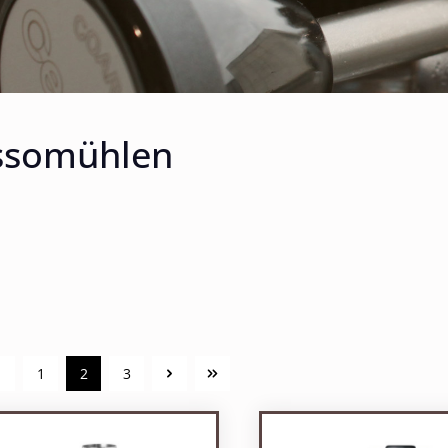
ssomühlen
1
2
3
Seite
Seite
Seite