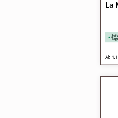
La 
Sofo
Tag
Regulä
Ab
1.1