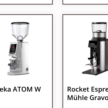
Produkt Anzah
reka ATOM W
Rocket Espr
Mühle Grav