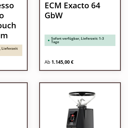
esso
ECM Exacto 64
o
GbW
Touch
om
Sofort verfügbar, Lieferzeit: 1-3
Tage
 Lieferzeit
Regulärer Preis:
Ab
1.145,00 €
l: Gib den gewünschten Wert ein oder b