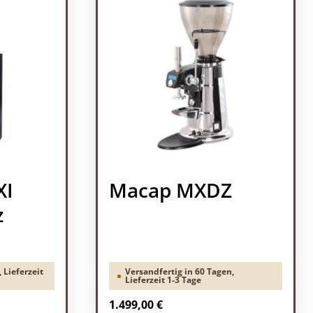
XI
Macap MXDZ
z
 Lieferzeit
Versandfertig in 60 Tagen,
Lieferzeit 1-3 Tage
Regulärer Preis:
1.499,00 €