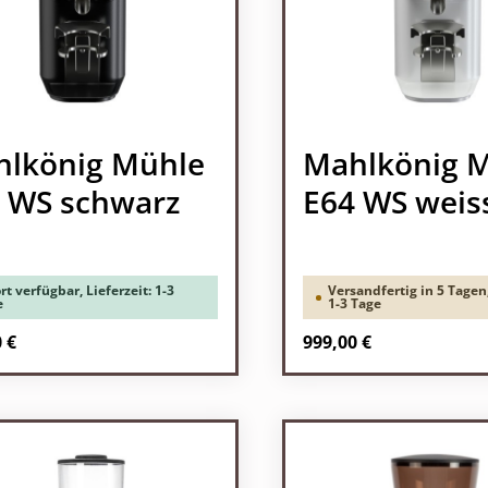
lkönig Mühle
Mahlkönig 
 WS schwarz
E64 WS weis
rt verfügbar, Lieferzeit: 1-3
Versandfertig in 5 Tagen,
e
1-3 Tage
rer Preis:
Regulärer Preis:
 €
999,00 €
odukt Anzahl: Gib den gewünschten Wert 
Produkt Anzah