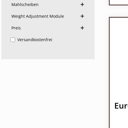
Mahlscheiben
Weight Adjustment Module
Preis
Filter hinzufügen: Versandkostenfrei
Versandkostenfrei
Eu