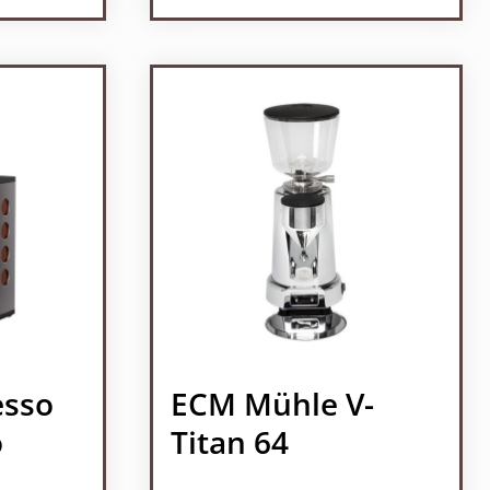
l: Gib den gewünschten Wert ein oder b
esso
ECM Mühle V-
o
Titan 64