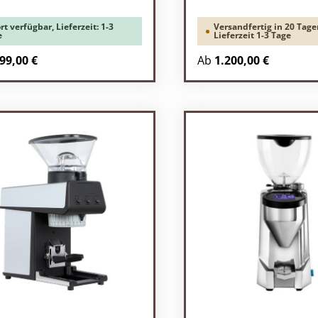
rt verfügbar, Lieferzeit: 1-3
Versandfertig in 20 Tage
e
Lieferzeit 1-3 Tage
rer Preis:
Regulärer Preis:
99,00 €
Ab
1.200,00 €