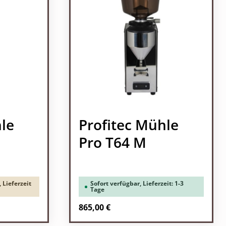
le
Profitec Mühle
Pro T64 M
 Lieferzeit
Sofort verfügbar, Lieferzeit: 1-3
Tage
Regulärer Preis:
865,00 €