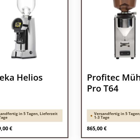
eka Helios
Profitec Müh
Pro T64
andfertig in 5 Tagen, Lieferzeit
Versandfertig in 5 Tagen,
Tage
1-3 Tage
rer Preis:
Regulärer Preis:
,00 €
865,00 €